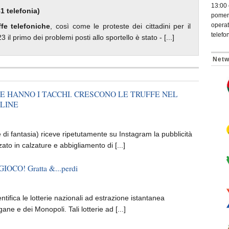
13:00 
1 telefonia)
pomeri
operat
ffe telefoniche
, così come le proteste dei cittadini per il
telefo
l primo dei problemi posti allo sportello è stato - [...]
Netw
E HANNO I TACCHI. CRESCONO LE TRUFFE NEL
LINE
i fantasia) riceve ripetutamente su Instagram la pubblicità
zato in calzature e abbigliamento di [...]
OCO! Gratta &...perdi
entifica le lotterie nazionali ad estrazione istantanea
ne e dei Monopoli. Tali lotterie ad [...]