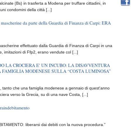
cinate (Bs) in trasferta a Modena per truffare cittadini, in
uni condomini della città [...]
 mascherine da parte della Guardia di Finanza di Carpi: ERA
scherine effettuato dalla Guardia di Finanza di Carpi in una
, imitazioni di Ffp2, erano vendute col [...]
O LA CROCIERA E' UN INCUBO: LA DISAVVENTURA
A FAMIGLIA MODENESE SULLA “COSTA LUMINOSA”
e, tanto che una famiglia modenese a gennaio di quest'anno
era verso la Grecia, su di una nave Costa, [...]
raindebitamento
TAMENTO: liberarsi dai debiti con la nuova procedura.”