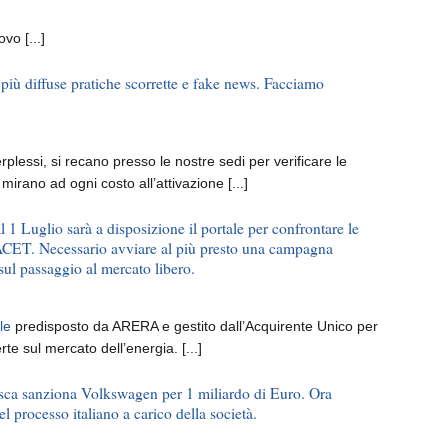
o [...]
 più diffuse pratiche scorrette e fake news. Facciamo
rplessi, si recano presso le nostre sedi per verificare le
mirano ad ogni costo all’attivazione [...]
l 1 Luglio sarà a disposizione il portale per confrontare le
ACET. Necessario avviare al più presto una campagna
 sul passaggio al mercato libero.
ale
predisposto da ARERA e gestito dall’Acquirente Unico per
rte sul mercato dell’energia. [...]
esca sanziona Volkswagen per 1 miliardo di Euro. Ora
l processo italiano a carico della società.