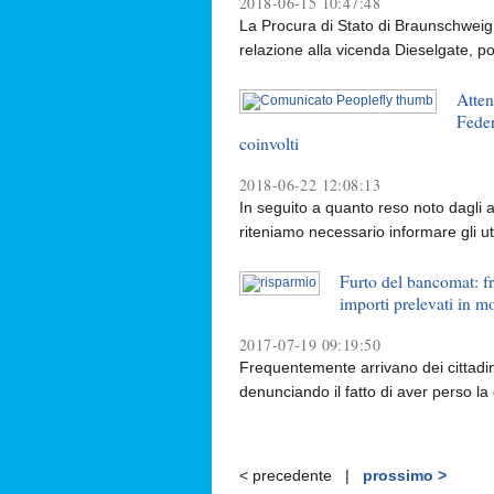
2018-06-15 10:47:48
La Procura di Stato di Braunschweig 
relazione alla vicenda Dieselgate, poi
Atten
Feder
coinvolti
2018-06-22 12:08:13
In seguito a quanto reso noto dagli 
riteniamo necessario informare gli ut
Furto del bancomat: fr
importi prelevati in m
2017-07-19 09:19:50
Frequentemente arrivano dei cittadin
denunciando il fatto di aver perso la 
< precedente |
prossimo >