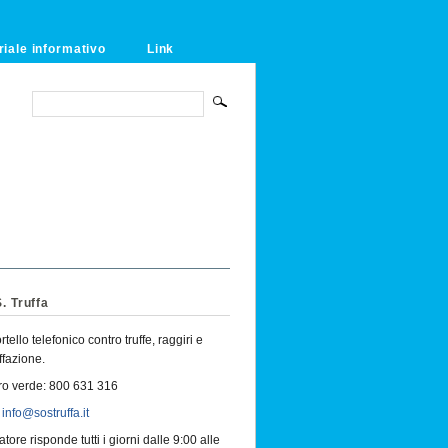
riale informativo
Link
. Truffa
tello telefonico contro truffe, raggiri e
ffazione.
o verde: 800 631 316
:
info@sostruffa.it
tore risponde tutti i giorni dalle 9:00 alle