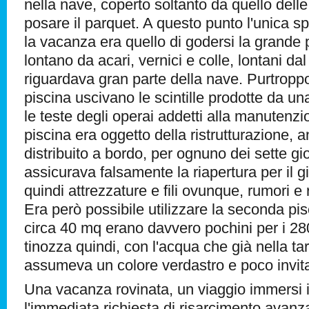
nella nave, coperto soltanto da quello delle 
posare il parquet. A questo punto l'unica s
la vacanza era quello di godersi la grande 
lontano da acari, vernici e colle, lontani da
riguardava gran parte della nave. Purtroppo
piscina uscivano le scintille prodotte da u
le teste degli operai addetti alla manutenz
piscina era oggetto della ristrutturazione, a
distribuito a bordo, per ognuno dei sette gio
assicurava falsamente la riapertura per il 
quindi attrezzature e fili ovunque, rumori e ri
Era però possibile utilizzare la seconda pis
circa 40 mq erano davvero pochini per i 280
tinozza quindi, con l'acqua che già nella ta
assumeva un colore verdastro e poco invit
Una vacanza rovinata, un viaggio immersi i
l'immediata richiesta di risarcimento ava