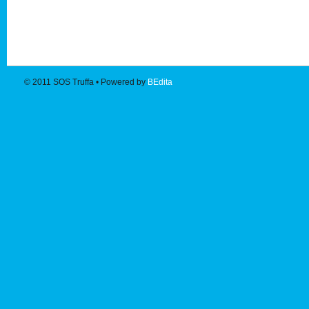
© 2011
SOS Truffa
• Powered by
BEdita