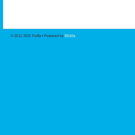
© 2011
SOS Truffa
• Powered by
BEdita