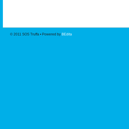
© 2011
SOS Truffa
• Powered by
BEdita